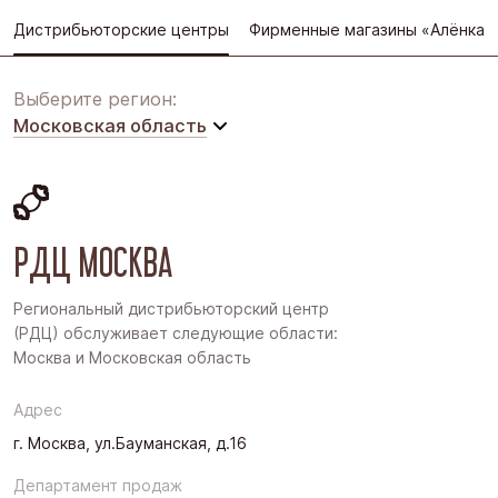
Дистрибьюторские центры
Фирменные магазины «Алёнка»
Выберите регион:
Московская область
Московская область
Восточная Сибирь
РДЦ МОСКВА
Дальний Восток
Западная Сибирь
Региональный дистрибьюторский центр
(РДЦ) обслуживает следующие области:
Поволжье
Москва и Московская область
Северо-Запад
Адрес
Урал
г. Москва, ул.Бауманская, д.16
Черноземье
Департамент продаж