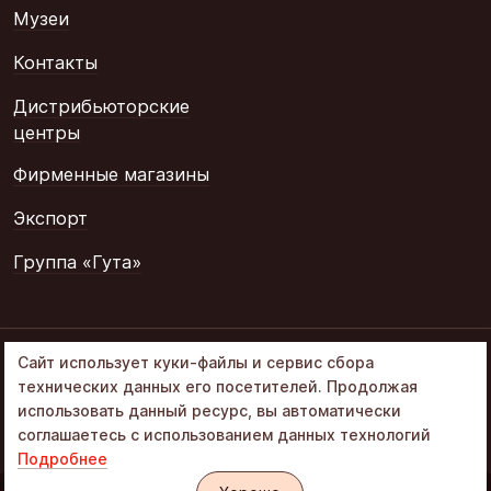
Музеи
Контакты
Дистрибьюторские
центры
Фирменные магазины
Экспорт
Группа «Гута»
© 2002–2026
Сайт использует куки-файлы и сервис сбора
«Объединенные
технических данных его посетителей. Продолжая
кондитеры» в составе
использовать данный ресурс, вы автоматически
Группа Гута
соглашаетесь с использованием данных технологий
Политика обработки ПД
Подробнее