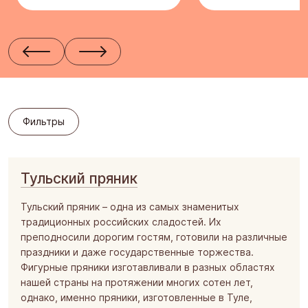
Вегетарианство
Кондитерский концерн «Бабаевский»
Халва
Хит продаж
Прочее
Скидки/акции
Тульская кондитерская фабрика «Ясная Поляна»
Праздничное предложение
Халяль
Пензенская кондитерская фабрика
Сухие завтраки
Постная
Фильтры
Кондитерская фабрика им. К. Самойловой
Новогодние подарки
Здоровое питание
Фильтры
Южуралкондитер
Кошерная
Сормовская кондитерская фабрика
Продукция с наградами
Тульский пряник
Благовещенская кондитерская фабрика «Зея»
«Сделано в России»
Тульский пряник – одна из самых знаменитых
Воронежская кондитерская фабрика
традиционных российских сладостей. Их
преподносили дорогим гостям, готовили на различные
Йошкар - Олинская кондитерская фабрика
праздники и даже государственные торжества.
Кондитерская фирма «ТАКФ»
Фигурные пряники изготавливали в разных областях
нашей страны на протяжении многих сотен лет,
Шоколадная фабрика «Новосибирская»
однако, именно пряники, изготовленные в Туле,