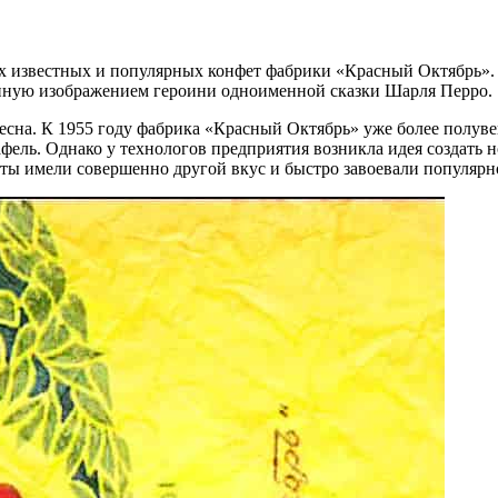
х известных и популярных конфет фабрики «Красный Октябрь». 
енную изображением героини одноименной сказки Шарля Перро.
ресна. К 1955 году фабрика «Красный Октябрь» уже более полу
ль. Однако у технологов предприятия возникла идея создать но
ы имели совершенно другой вкус и быстро завоевали популярно