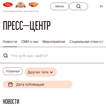
Меню
Меню
En
ПРЕСС—ЦЕНТР
Новости
СМИ о нас
Мероприятия
Социальная ответств
Что для вас найти?
Новинки
Другие теги
Неделя
Месяц
3 месяца
НОВОСТИ
6 месяцев
Год