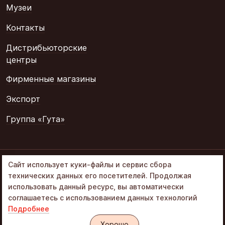
Музеи
Контакты
Дистрибьюторские
центры
Фирменные магазины
Экспорт
Группа «Гута»
© 2002–2026
Сайт использует куки-файлы и сервис сбора
«Объединенные
технических данных его посетителей. Продолжая
кондитеры» в составе
использовать данный ресурс, вы автоматически
Группа Гута
соглашаетесь с использованием данных технологий
Подробнее
Политика обработки ПД
Интернет-магазин «Алёнка»
Хорошо