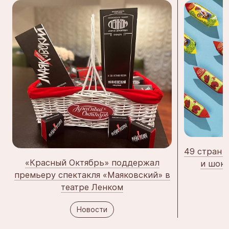
49 стран 
«Красный Октябрь» поддержал
и шок
премьеру спектакля «Маяковский» в
театре Ленком
Новости