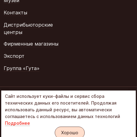
Музеи
Контакты
Дистрибьюторские
центры
Фирменные магазины
Экспорт
Группа «Гута»
© 2002–2026
Сайт использует куки-файлы и сервис сбора
«Объединенные
технических данных его посетителей. Продолжая
кондитеры» в составе
использовать данный ресурс, вы автоматически
Группа Гута
соглашаетесь с использованием данных технологий
Подробнее
Политика обработки ПД
Интернет-магазин «Алёнка»
Хорошо