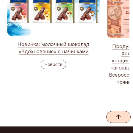
Новинка: молочный шоколад
Продукц
«Вдохновение» с начинками
Холд
кондите
Новости
наградам
Всеросси
пряник