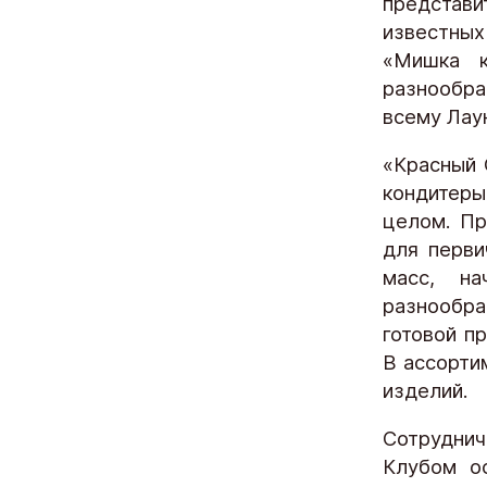
представ
известных
«Мишка к
разнообра
всему Лау
«Красный 
кондитеры
целом. Пр
для перви
масс, на
разнообра
готовой п
В ассорти
изделий.
Сотруднич
Клубом ос