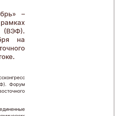
брь» –
рамках
(ВЭФ).
бря на
очного
оке.
сконгресс
Ф). Форум
восточного
единенные
омических