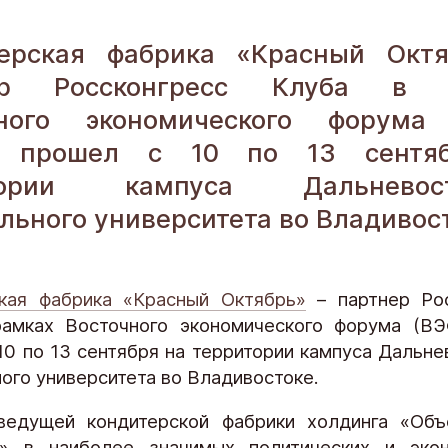
нская кондитерская фабрика «Зея»
ая кондитерская фабрика
ерская фабрика «Красный Октя
ер Россконгресс Клуба в 
инская кондитерская фабрика
чного экономического форума 
кая фирма «ТАКФ»
 прошел с 10 по 13 сентя
я фабрика «Новосибирская»
тории кампуса Дальневост
льного университета во Владивост
кая фабрика «Красный Октябрь»
– партнер Рос
амках Восточного экономического форума (ВЭ
10 по 13 сентября на территории кампуса Дальне
ого университета во Владивостоке.
ведущей кондитерской фабрики холдинга «Объ
ы» в наиболее значимых политических и экон