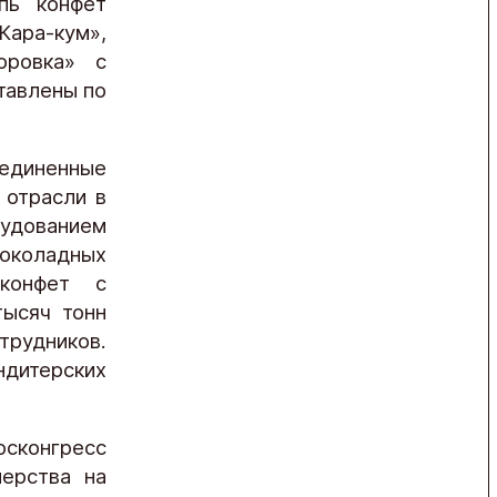
пь конфет
Кара-кум»,
оровка» с
тавлены по
ъединенные
 отрасли в
рудованием
шоколадных
 конфет с
тысяч тонн
трудников.
ндитерских
осконгресс
нерства на