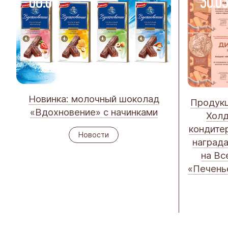
08.04
30.0
Новинка: молочный шоколад
Продукц
«Вдохновение» с начинками
Холд
кондите
Новости
награда
на Вс
«Печенье