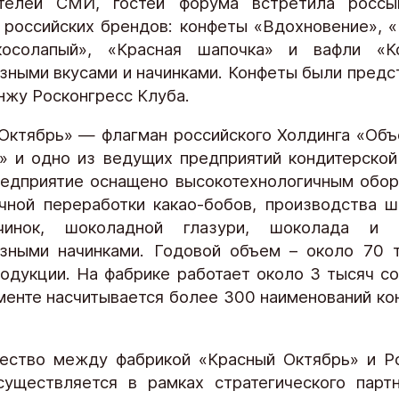
ителей СМИ, гостей форума встретила россы
 российских брендов: конфеты «Вдохновение», «
осолапый», «Красная шапочка» и вафли «К
зными вкусами и начинками. Конфеты были предс
нжу Росконгресс Клуба.
Октябрь» — флагман российского Холдинга «Об
» и одно из ведущих предприятий кондитерской
едприятие оснащено высокотехнологичным обо
чной переработки какао-бобов, производства 
чинок, шоколадной глазури, шоколада и
зными начинками. Годовой объем – около 70 
родукции. На фабрике работает около 3 тысяч со
менте насчитывается более 300 наименований ко
ество между фабрикой «Красный Октябрь» и Р
уществляется в рамках стратегического парт