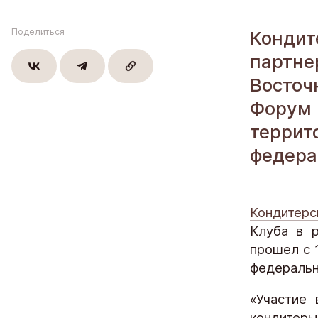
Благовеще
Воронежск
Поделиться
Кондит
партн
Йошкар-Ол
Восто
Кондитерс
Форум
Шоколадна
терри
федера
Кондитерс
Клуба в р
прошел с 
федеральн
«Участие 
кондитер