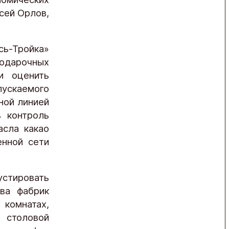
сей Орлов,
сь-Тройка»
одарочных
и оценить
ускаемого
ной линией
ь контроль
асла какао
енной сети
стировать
ва фабрик
комнатах,
столовой