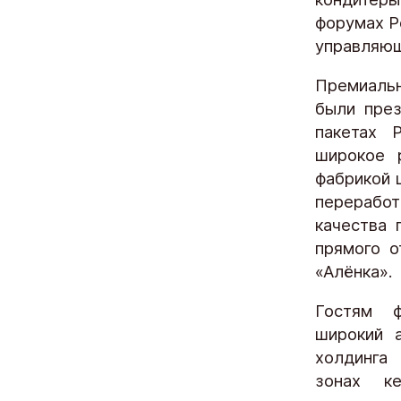
форумах Р
управляющ
Премиальн
были през
пакетах 
широкое 
фабрикой 
переработ
качества 
прямого о
«Алёнка».
Гостям ф
широкий а
холдинга
зонах к