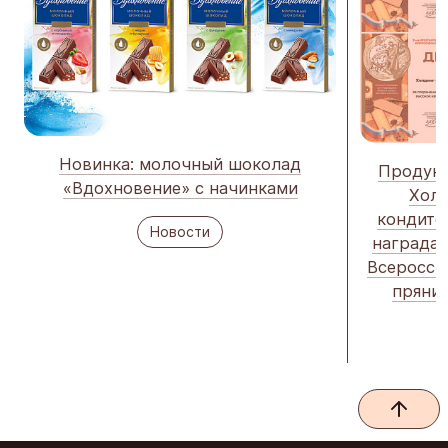
Новинка: молочный шоколад
Продукц
«Вдохновение» с начинками
Холд
кондите
Новости
наградам
Всеросси
пряник