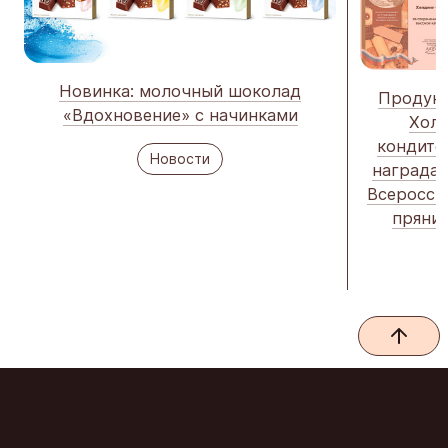
Новинка: молочный шоколад
Продукц
«Вдохновение» с начинками
Холд
кондите
Новости
наградам
Всеросси
пряник