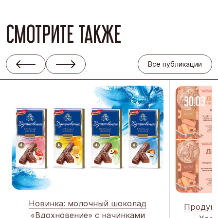
СМОТРИТЕ ТАКЖЕ
Все публикации
08.04
-2026
30.03
Новинка: молочный шоколад
Продукц
«Вдохновение» с начинками