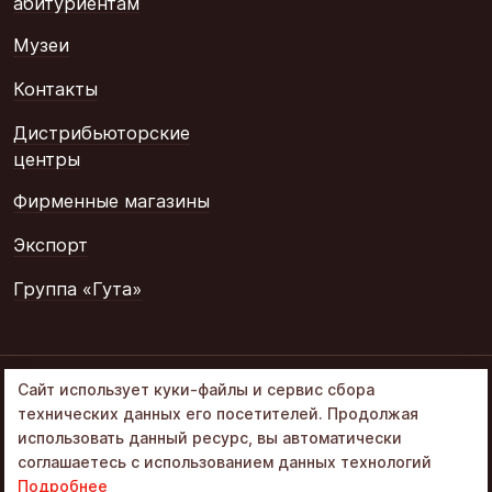
абитуриентам
Музеи
Контакты
Дистрибьюторские
центры
Фирменные магазины
Экспорт
Группа «Гута»
© 2002–2026
Сайт использует куки-файлы и сервис сбора
«Объединенные
технических данных его посетителей. Продолжая
кондитеры» в составе
использовать данный ресурс, вы автоматически
Группа Гута
соглашаетесь с использованием данных технологий
Политика обработки ПД
Подробнее