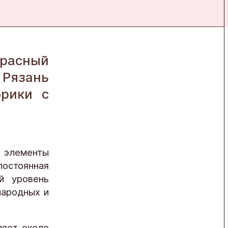
расный
Рязань
брики с
е элементы
постоянная
й уровень
народных и
ляет около