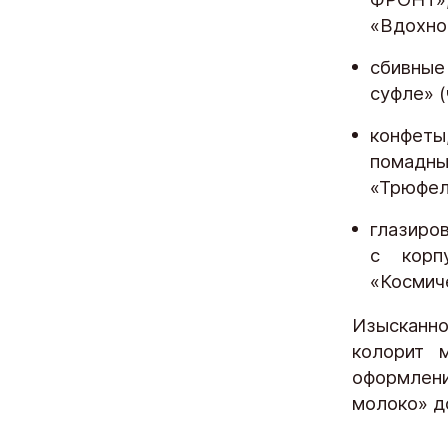
«Вдохно
сбивные
суфле» 
конфеты
помадны
«Трюфел
глазиро
с корп
«Космич
Изысканно
колорит 
оформлени
молоко» д