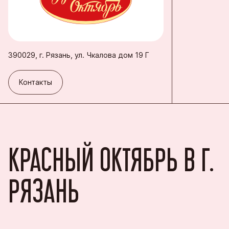
Благовеще
Воронежск
Йошкар-Ол
390029, г. Рязань, ул. Чкалова дом 19 Г
Кондитерс
Контакты
Контакты
Шоколадна
КРАСНЫЙ ОКТЯБРЬ В Г.
РЯЗАНЬ