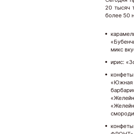
20 тысяч 
более 50 
карамель
«Бубенч
микс вку
ирис: «З
конфеты
«Южная
барбари
«Желейн
«Желейн
смороди
конфеты
ФРОНТ»