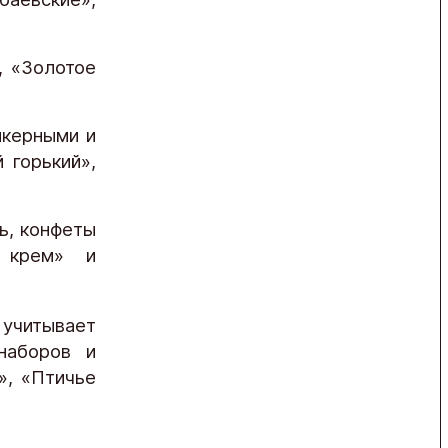
, «Золотое
икерными и
 горький»,
ь, конфеты
 крем» и
учитывает
наборов и
», «Птичье