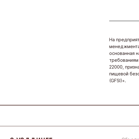
На предприя
менеджмента
основанная н
требованиям
22000, призн
пищевой безоп
(GFSI)».