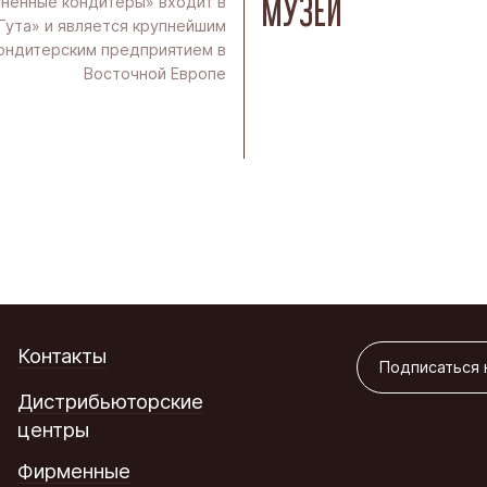
МУЗЕИ
ненные кондитеры» входит в
Гута» и является крупнейшим
ондитерским предприятием в
Восточной Европе
Подписаться 
Контакты
Подписаться 
Дистрибьюторские
центры
Фирменные