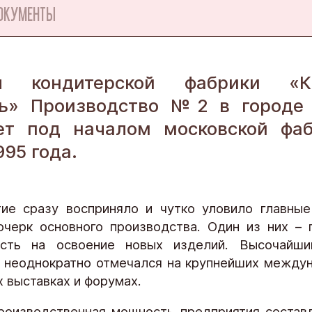
ОКУМЕНТЫ
л кондитерской фабрики «К
ь» Производство №2 в городе 
ет под началом московской фа
995 года.
ие сразу восприняло и чутко уловило главны
очерк основного производства. Один из них – 
ость на освоение новых изделий. Высочайши
 неоднократно отмечался на крупнейших между
х выставках и форумах.
роизводственная мощность предприятия состав