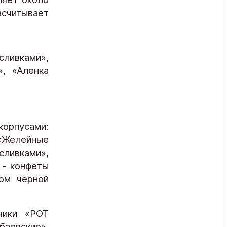
асчитывает
 сливками»,
», «Аленка
корпусами:
Желейные
сливками»,
 - конфеты
ом черной
чики «РОТ
аевские»,