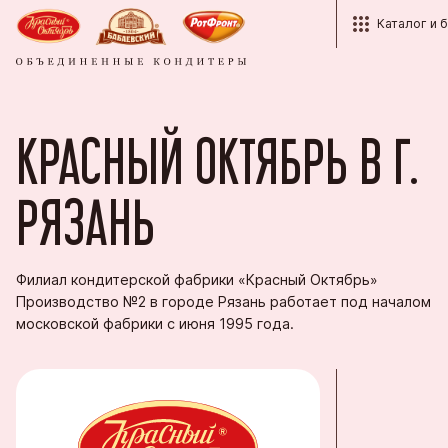
Каталог и 
Каталог
Структура
Красный О
Контакты
КРАСНЫЙ ОКТЯБРЬ В Г.
Бренды
Кондитерс
Партнёра
История
Кондитерс
Рот Фронт
Корпорати
Награды
РЯЗАНЬ
Продукция
Тульская 
Оптовым п
Студентам
Пензенска
Экспорт
Филиал кондитерской фабрики «Красный Октябрь»
Вопросы и
Производство №2 в городе Рязань работает под началом
Кондитерс
Фирменные
московской фабрики с июня 1995 года.
Южуралко
Сормовска