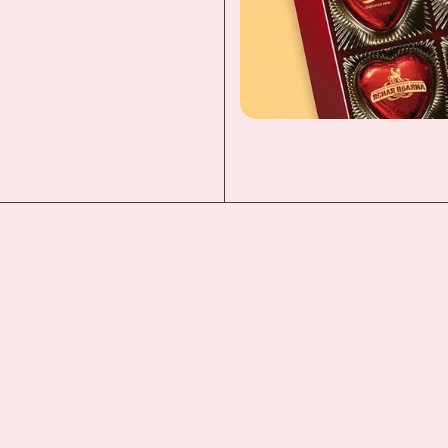
нская кондитерская фабрика «Зея»
ая кондитерская фабрика
инская кондитерская фабрика
кая фирма «ТАКФ»
я фабрика «Новосибирская»