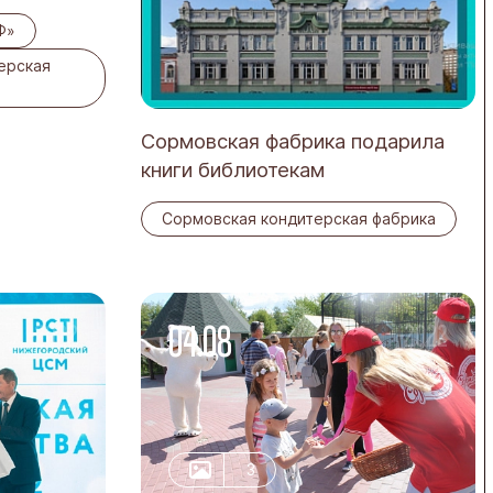
Ф»
ерская
Сормовская фабрика подарила
книги библиотекам
Сормовская кондитерская фабрика
04.08
-2022
-2022
3