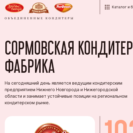
Каталог и 
Каталог
Структура
Красный О
Контакты
СОРМОВСКАЯ КОНДИТЕ
Бренды
Кондитерс
Партнёра
История
Кондитерс
Рот Фронт
Корпорати
Награды
ФАБРИКА
Продукция
Тульская 
Оптовым п
Студентам
Пензенска
Экспорт
На сегодняшний день является ведущим кондитерским
Вопросы и
предприятием Нижнего Новгорода и Нижегородской
Кондитерс
Фирменные
области и занимает устойчивые позиции на региональном
кондитерском рынке.
Южуралко
Сормовска