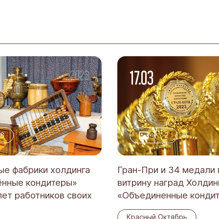
17.03
-2023
6
2
е фабрики холдинга
Гран-При и 34 медали
нные кондитеры»
витрину наград Холдин
лет работников своих
«Объединенные конди
Красный Октябрь