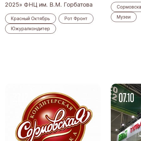
2025» ФНЦ им. В.М. Горбатова
Сормовска
Музеи
Красный Октябрь
Рот Фронт
Южуралкондитер
27.12
07.10
-2022