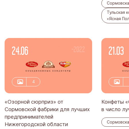
Сормовска
Тульская 
«Ясная По
24.06
21.03
-2022
4
«Озорной сюрприз» от
Конфеты «
Сормовской фабрики для лучших
в число л
предпринимателей
Сормовска
Нижегородской области