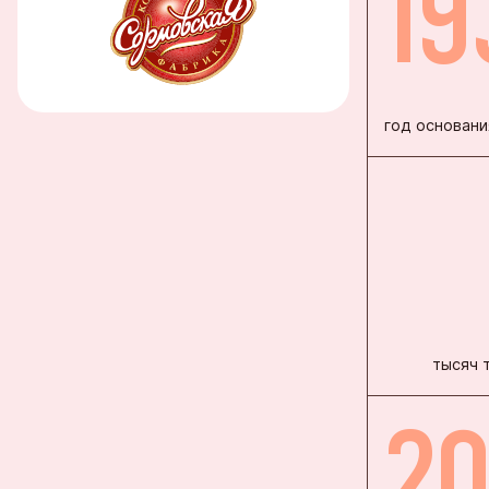
19
Благовеще
Воронежск
Йошкар-Ол
год основани
Кондитерс
Шоколадна
тысяч 
2