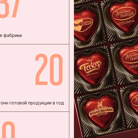
37
нская кондитерская фабрика «Зея»
ая кондитерская фабрика
инская кондитерская фабрика
я фабрики
кая фирма «ТАКФ»
20
я фабрика «Новосибирская»
тонн готовой продукции в год
00