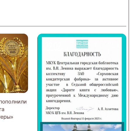
22.02
-2023
-2023
 пополнили
га
теры»