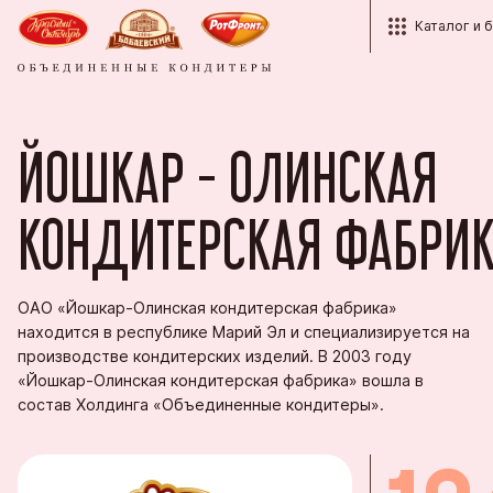
Каталог и 
Каталог
Структура
Красный О
Контакты
ЙОШКАР - ОЛИНСКАЯ
Бренды
Кондитерс
Партнёра
История
Кондитерс
Рот Фронт
Корпорати
Награды
КОНДИТЕРСКАЯ ФАБРИ
Продукция
Тульская 
Оптовым п
Студентам
Пензенска
Экспорт
ОАО «Йошкар-Олинская кондитерская фабрика»
Вопросы и
находится в республике Марий Эл и специализируется на
Кондитерс
Фирменные
производстве кондитерских изделий. В 2003 году
«Йошкар-Олинская кондитерская фабрика» вошла в
Южуралко
состав Холдинга «Объединенные кондитеры».
Сормовска