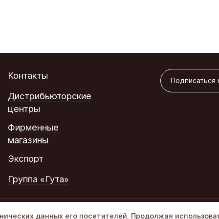
Подписаться 
Контакты
Подписаться 
Дистрибьюторские
центры
Фирменные
магазины
Экспорт
Группа «Гута»
Политика обработки ПД
хнических данных его посетителей. Продолжая использова