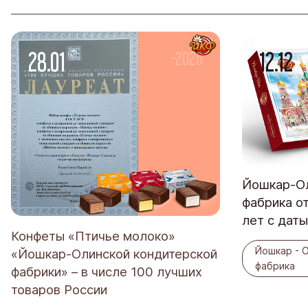
28.01
12.12
-2026
Йошкар-Ол
фабрика о
лет с дат
Конфеты «Птичье молоко»
Йошкар - 
«Йошкар-Олинской кондитерской
фабрика
фабрики» – в числе 100 лучших
товаров России