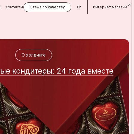
и
Контакты
Отзыв по качеству
En
Интернет магазин
О холдинге
О холдинге
Фирменные магазины
е кондитеры: 24 года вместе
Фирменные магазины
фирменных магазинов Аленка