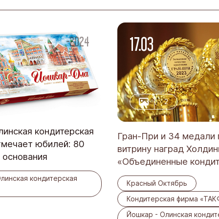
17.03
-2024
2
инская кондитерская
Гран-При и 34 медали
тмечает юбилей: 80
витрину наград Холдин
ы основания
«Объединенные конди
Олинская кондитерская
Красный Октябрь
Кондитерская фирма «ТАК
Йошкар - Олинская кондит