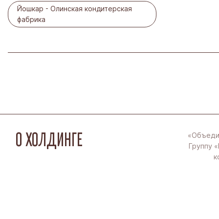
Йошкар - Олинская кондитерская
фабрика
О ХОЛДИНГЕ
«Объеди
Группу «
к