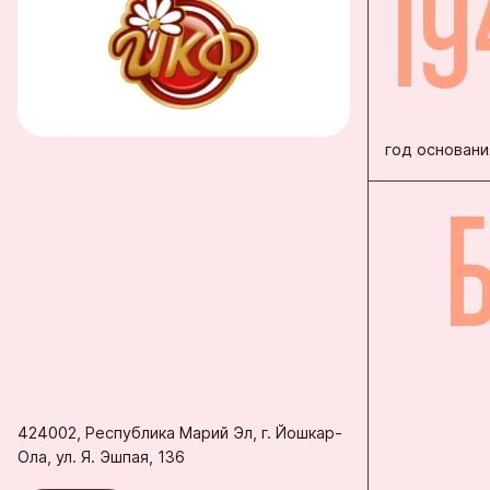
19
Благовеще
Воронежск
Йошкар-Ол
Кондитерс
год основани
Шоколадна
424002, Республика Марий Эл, г. Йошкар-
Ола, ул. Я. Эшпая, 136
Контакты