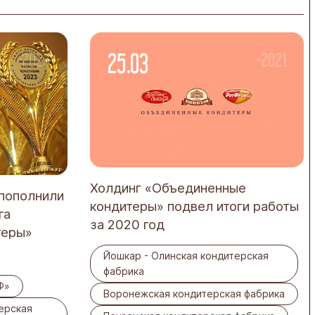
25.03
-2023
-2021
Холдинг «Объединенные
 пополнили
кондитеры» подвел итоги работы
га
за 2020 год
теры»
Йошкар - Олинская кондитерская
фабрика
Ф»
Воронежская кондитерская фабрика
ерская