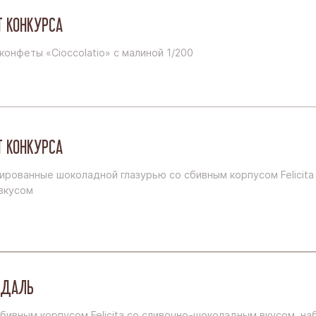
 КОНКУРСА
онфеты «Cioccolatio» с малиной 1/200
 КОНКУРСА
ированные шоколадной глазурью со сбивным корпусом Felicita
вкусом
ЕДАЛЬ
бивным корпусом Felicita со сливочно-шоколадным вкусом, на