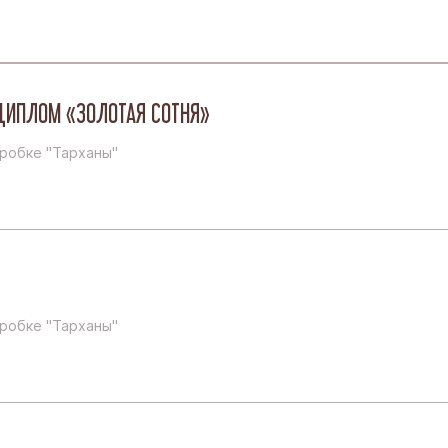
Красный Октябрь в г. Коломна
Красный Октябрь в г. Рязань
ДИПЛОМ «ЗОЛОТАЯ СОТНЯ»
робке "Тарханы"
робке "Тарханы"