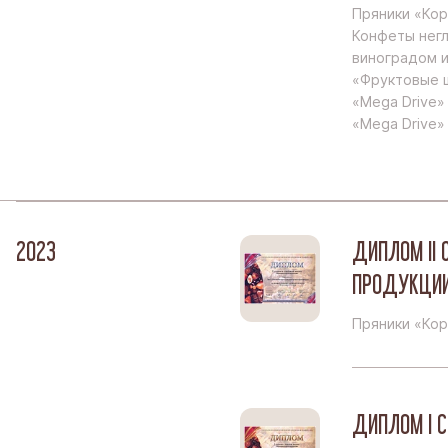
Пряники «Кор
Конфеты негл
виноградом и
«Фруктовые ш
«Mega Drive»
«Mega Drive»
2023
ДИПЛОМ II 
ПРОДУКЦИ
Пряники «Кор
ДИПЛОМ I С