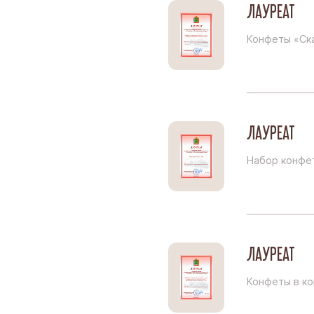
Благовеще
ЛАУРЕАТ
Воронежск
Конфеты «Ска
Йошкар-Ол
Кондитерс
Шоколадна
ЛАУРЕАТ
Набор конфе
ЛАУРЕАТ
Конфеты в ко