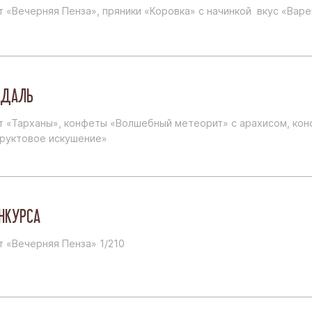
 «Вечерняя Пенза», пряники «Коровка» с начинкой вкус «Варе
ЕДАЛЬ
т «Тарханы», конфеты «Волшебный метеорит» с арахисом, ко
Фруктовое искушение»
ОНКУРСА
 «Вечерняя Пенза» 1/210