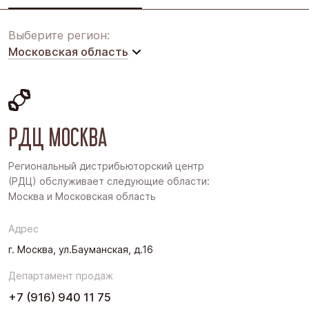
Выберите регион:
Московская область
Московская область
Восточная Сибирь
РДЦ МОСКВА
Дальний Восток
Западная Сибирь
Региональный дистрибьюторский центр
(РДЦ) обслуживает следующие области:
Поволжье
Москва и Московская область
Северо-Запад
Адрес
Урал
г. Москва, ул.Бауманская, д.16
Черноземье
Департамент продаж
Юг
+7 (916) 940 11 75