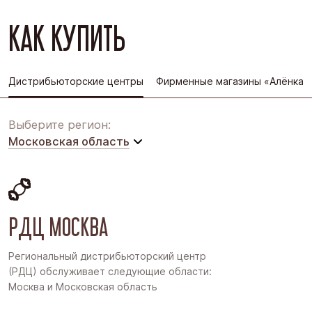
КАК КУПИТЬ
Дистрибьюторские центры
Фирменные магазины «Алёнка»
Выберите регион:
Московская область
Московская область
Восточная Сибирь
РДЦ МОСКВА
Дальний Восток
Западная Сибирь
Региональный дистрибьюторский центр
(РДЦ) обслуживает следующие области:
Поволжье
Москва и Московская область
Северо-Запад