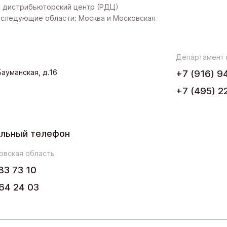
Дальний Восток
 дистрибьюторский центр (РДЦ)
следующие области: Москва и Московская
Западная Сибирь
Поволжье
Департамент
.Бауманская, д.16
+7 (916) 9
Северо-Запад
+7 (495) 2
Урал
Черноземье
льный телефон
Юг
овская область
83 73 10
64 24 03