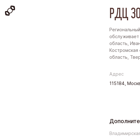
РДЦ ЗО
Региональный
обслуживает
область, Ива
Костромская 
область, Тве
Адрес
115184, Москв
Дополнит
Владимирская