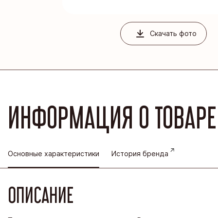
Благовеще
Воронежск
Скачать фото
Йошкар-Ол
Кондитерс
Шоколадна
ИНФОРМАЦИЯ О ТОВАРЕ
Основные характеристики
История бренда
ОПИСАНИЕ