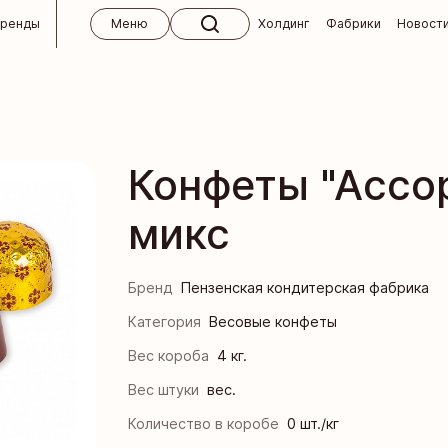
бренды
Меню
Холдинг
Фабрики
Новост
 холдинга
ктябрь
кий концерн «Бабаевский»
м
Конфеты "Ассо
кие изделия ручной работы
вным клиентам
микс
 для СНГ
Кондитерская фабрика «Ясная Поляна»
окупателям
 и абитуриентам
я кондитерская фабрика
 ответы
Бренд
Пензенская кондитерская фабрика
кая фабрика им. К. Самойловой
 магазины «Алёнка»
Категория
Весовые конфеты
Вес короба
4 кг.
ндитер
Вес штуки
вес.
я кондитерская фабрика
Количество в коробе
0 шт./кг