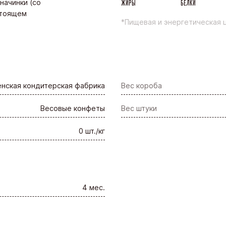
начинки (со
ЖИРЫ
БЕЛКИ
стоящем
*Пищевая и энергетическая ц
нская кондитерская фабрика
Вес короба
Весовые конфеты
Вес штуки
0 шт./кг
4 мес.