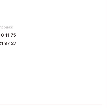
 продаж
40 11 75
21 97 27