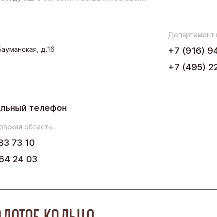
Западная Сибирь
Поволжье
Департамент
.Бауманская, д.16
+7 (916) 9
Северо-Запад
+7 (495) 2
Урал
Черноземье
льный телефон
Юг
овская область
83 73 10
64 24 03