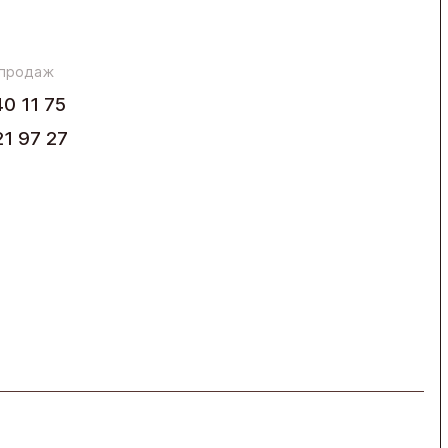
 продаж
40 11 75
21 97 27