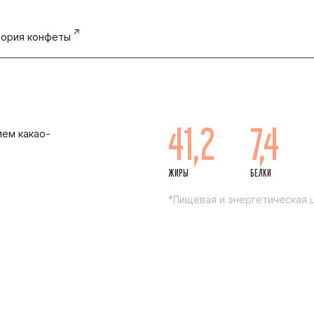
ория конфеты
41,2
7,4
ем какао-
ЖИРЫ
БЕЛКИ
*Пищевая и энергетическая ц