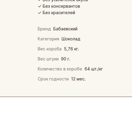
нская кондитерская фабрика «Зея»
✓ Без консервантов
ая кондитерская фабрика
✓ Без красителей
инская кондитерская фабрика
Бренд
Бабаевский
кая фирма «ТАКФ»
Категория
Шоколад
Вес короба
5,76 кг.
я фабрика «Новосибирская»
Вес штуки
90 г.
Количество в коробе
64 шт./кг
Срок годности
12 мес.