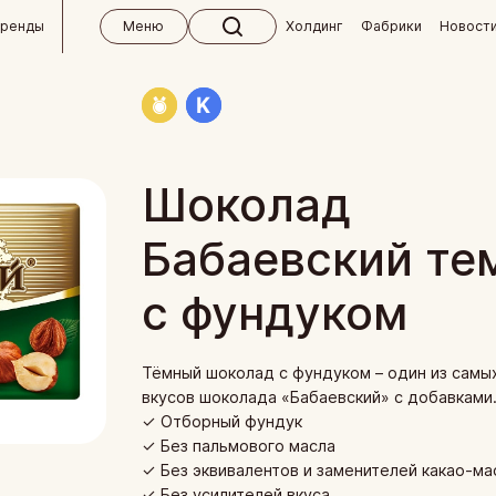
бренды
Меню
Холдинг
Фабрики
Новост
 холдинга
ктябрь
кий концерн «Бабаевский»
м
Шоколад
кие изделия ручной работы
вным клиентам
Бабаевский те
 для СНГ
Кондитерская фабрика «Ясная Поляна»
окупателям
 и абитуриентам
с фундуком
я кондитерская фабрика
 ответы
кая фабрика им. К. Самойловой
 магазины «Алёнка»
Тёмный шоколад с фундуком – один из самы
вкусов шоколада «Бабаевский» с добавками
ндитер
✓ Отборный фундук
✓ Без пальмового масла
я кондитерская фабрика
✓ Без эквивалентов и заменителей какао-ма
✓ Без усилителей вкуса