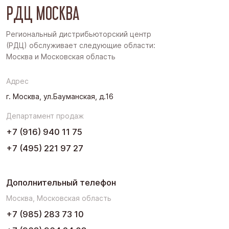
РДЦ МОСКВА
Дальний Восток
Западная Сибирь
Региональный дистрибьюторский центр
(РДЦ) обслуживает следующие области:
Поволжье
Москва и Московская область
Северо-Запад
Адрес
Урал
г. Москва, ул.Бауманская, д.16
Черноземье
Департамент продаж
Юг
+7 (916) 940 11 75
+7 (495) 221 97 27
Дополнительный телефон
Москва, Московская область
+7 (985) 283 73 10