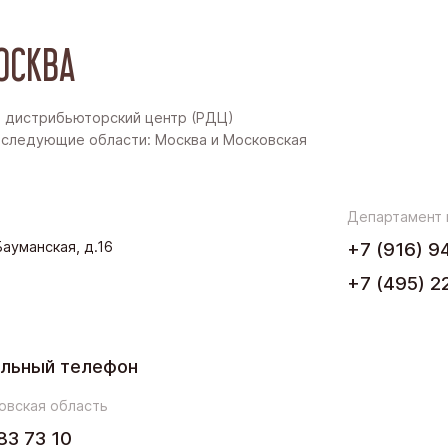
Московская область
ОСКВА
Восточная Сибирь
Дальний Восток
 дистрибьюторский центр (РДЦ)
следующие области: Москва и Московская
Западная Сибирь
Поволжье
Департамент
.Бауманская, д.16
+7 (916) 9
Северо-Запад
+7 (495) 2
Урал
Черноземье
льный телефон
Юг
овская область
83 73 10