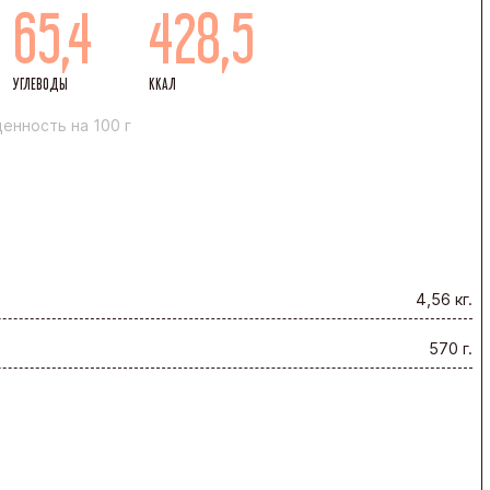
65,4
428,5
УГЛЕВОДЫ
ККАЛ
енность на 100 г
4,56 кг.
570 г.