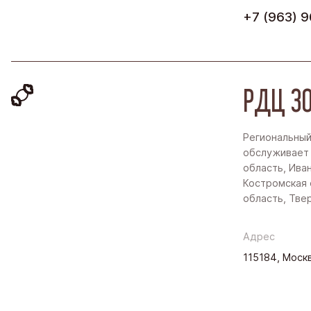
+7 (963) 9
РДЦ ЗО
Региональный
обслуживает
область, Ива
Костромская 
область, Тве
Адрес
115184, Москв