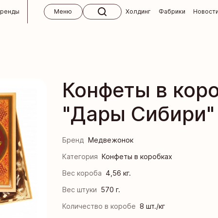
бренды
Меню
Холдинг
Фабрики
Новост
 холдинга
ктябрь
кий концерн «Бабаевский»
м
Конфеты в кор
кие изделия ручной работы
вным клиентам
"Дары Сибири"
 для СНГ
Кондитерская фабрика «Ясная Поляна»
окупателям
 и абитуриентам
я кондитерская фабрика
 ответы
Бренд
Медвежонок
кая фабрика им. К. Самойловой
 магазины «Алёнка»
Категория
Конфеты в коробках
Вес короба
4,56 кг.
ндитер
Вес штуки
570 г.
я кондитерская фабрика
Количество в коробе
8 шт./кг