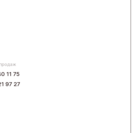
 продаж
40 11 75
21 97 27