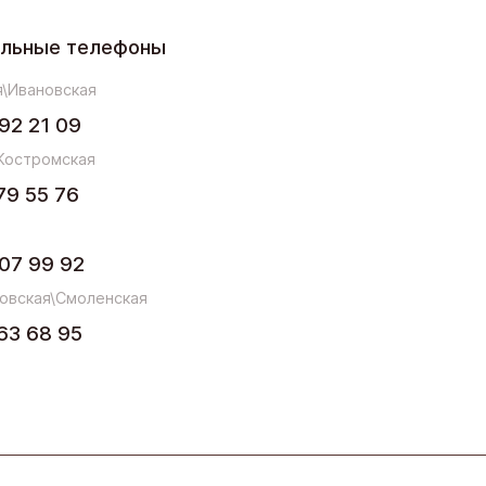
ельные телефоны
\Ивановская
92 21 09
Костромская
79 55 76
07 99 92
овская\Смоленская
63 68 95