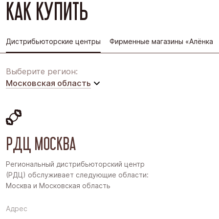
КАК КУПИТЬ
Дистрибьюторские центры
Фирменные магазины «Алёнка»
Выберите регион:
Московская область
Московская область
Восточная Сибирь
РДЦ МОСКВА
Дальний Восток
Западная Сибирь
Региональный дистрибьюторский центр
(РДЦ) обслуживает следующие области:
Поволжье
Москва и Московская область
Северо-Запад
Адрес
Урал