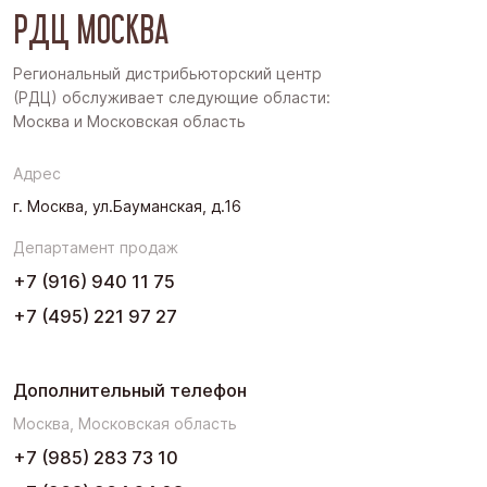
РДЦ МОСКВА
Дальний Восток
Западная Сибирь
Региональный дистрибьюторский центр
(РДЦ) обслуживает следующие области:
Поволжье
Москва и Московская область
Северо-Запад
Адрес
Урал
г. Москва, ул.Бауманская, д.16
Черноземье
Департамент продаж
Юг
+7 (916) 940 11 75
+7 (495) 221 97 27
Дополнительный телефон
Москва, Московская область
+7 (985) 283 73 10