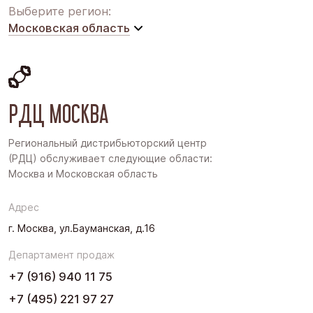
Выберите регион:
Московская область
Московская область
Восточная Сибирь
РДЦ МОСКВА
Дальний Восток
Западная Сибирь
Региональный дистрибьюторский центр
(РДЦ) обслуживает следующие области:
Поволжье
Москва и Московская область
Северо-Запад
Адрес
Урал
г. Москва, ул.Бауманская, д.16
Черноземье
Департамент продаж
Юг
+7 (916) 940 11 75
+7 (495) 221 97 27