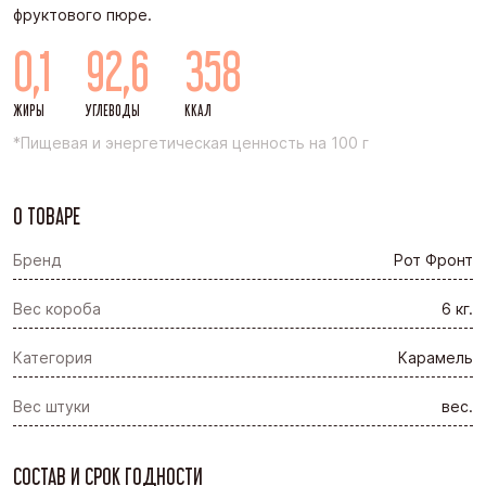
фруктового пюре.
0,1
92,6
358
ЖИРЫ
УГЛЕВОДЫ
ККАЛ
*Пищевая и энергетическая ценность на 100 г
О ТОВАРЕ
Бренд
Рот Фронт
Вес короба
6 кг.
Категория
Карамель
Вес штуки
вес.
СОСТАВ И СРОК ГОДНОСТИ