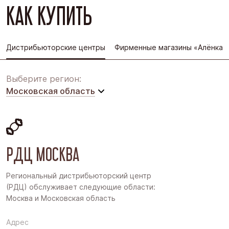
КАК КУПИТЬ
Дистрибьюторские центры
Фирменные магазины «Алёнка»
Выберите регион:
Московская область
Московская область
Восточная Сибирь
РДЦ МОСКВА
Дальний Восток
Западная Сибирь
Региональный дистрибьюторский центр
(РДЦ) обслуживает следующие области:
Поволжье
Москва и Московская область
Северо-Запад
Адрес
Урал