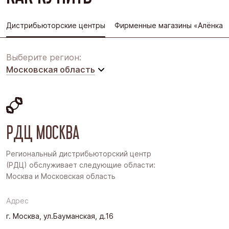
Дистрибьюторские центры
Фирменные магазины «Алёнка»
Выберите регион:
Московская область
Московская область
Восточная Сибирь
РДЦ МОСКВА
Дальний Восток
Западная Сибирь
Региональный дистрибьюторский центр
(РДЦ) обслуживает следующие области:
Поволжье
Москва и Московская область
Северо-Запад
Адрес
Урал
г. Москва, ул.Бауманская, д.16
Черноземье