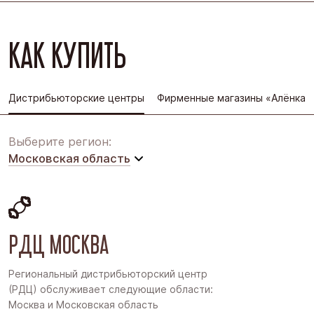
КАК КУПИТЬ
Дистрибьюторские центры
Фирменные магазины «Алёнка»
Выберите регион:
Московская область
Московская область
Восточная Сибирь
РДЦ МОСКВА
Дальний Восток
Западная Сибирь
Региональный дистрибьюторский центр
(РДЦ) обслуживает следующие области:
Поволжье
Москва и Московская область