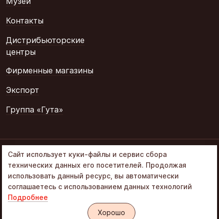
Музеи
Контакты
Дистрибьюторские
центры
Фирменные магазины
Экспорт
Группа «Гута»
© 2002–2026
Сайт использует куки-файлы и сервис сбора
«Объединенные
технических данных его посетителей. Продолжая
кондитеры» в составе
использовать данный ресурс, вы автоматически
Группа Гута
соглашаетесь с использованием данных технологий
Подробнее
Политика обработки ПД
Интернет-магазин «Алёнка»
Хорошо