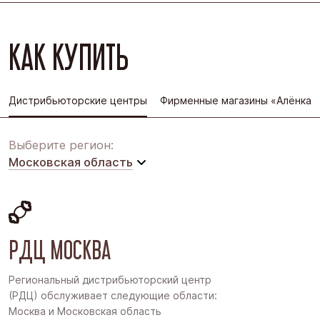
КАК КУПИТЬ
Дистрибьюторские центры
Фирменные магазины «Алёнка»
Выберите регион:
Московская область
Московская область
Восточная Сибирь
РДЦ МОСКВА
Дальний Восток
Западная Сибирь
Региональный дистрибьюторский центр
(РДЦ) обслуживает следующие области:
Поволжье
Москва и Московская область