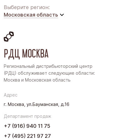
Выберите регион:
Московская область
Московская область
Восточная Сибирь
РДЦ МОСКВА
Дальний Восток
Западная Сибирь
Региональный дистрибьюторский центр
(РДЦ) обслуживает следующие области:
Поволжье
Москва и Московская область
Северо-Запад
Адрес
Урал
г. Москва, ул.Бауманская, д.16
Черноземье
Департамент продаж
Юг
+7 (916) 940 11 75
+7 (495) 221 97 27