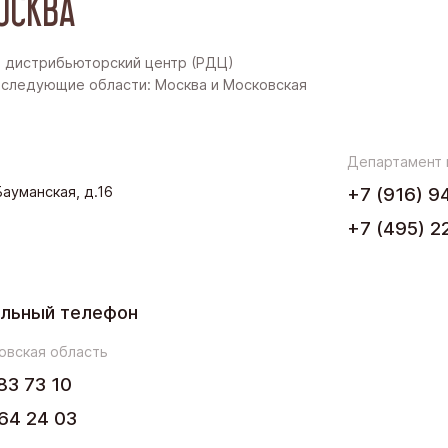
ОСКВА
Восточная Сибирь
Дальний Восток
 дистрибьюторский центр (РДЦ)
следующие области: Москва и Московская
Западная Сибирь
Поволжье
Департамент
.Бауманская, д.16
+7 (916) 9
Северо-Запад
+7 (495) 2
Урал
Черноземье
льный телефон
Юг
овская область
83 73 10
64 24 03