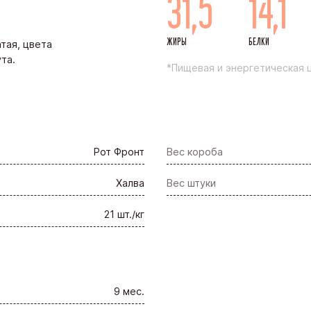
31,5
14,1
ЖИРЫ
БЕЛКИ
тая, цвета
та.
*Пищевая и энергетическая ц
Рот Фронт
Вес короба
Халва
Вес штуки
21 шт./кг
9 мес.