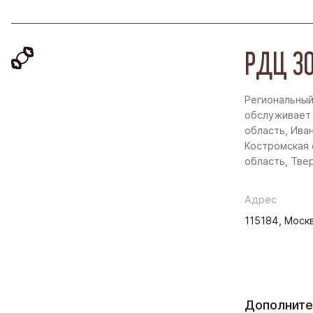
РДЦ ЗО
Региональный
обслуживает
область, Ива
Костромская 
область, Тве
Адрес
115184, Москв
Дополнит