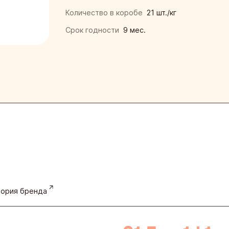
нская кондитерская фабрика «Зея»
Количество в коробе
21 шт./кг
ая кондитерская фабрика
Срок годности
9 мес.
инская кондитерская фабрика
кая фирма «ТАКФ»
я фабрика «Новосибирская»
ория бренда