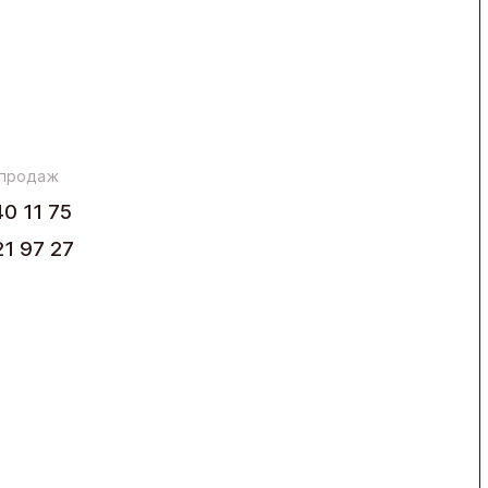
 продаж
40 11 75
21 97 27