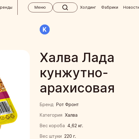
бренды
Меню
Холдинг
Фабрики
Новост
 холдинга
ктябрь
кий концерн «Бабаевский»
м
Халва Лада
кие изделия ручной работы
вным клиентам
кунжутно-
 для СНГ
Кондитерская фабрика «Ясная Поляна»
окупателям
 и абитуриентам
арахисовая
я кондитерская фабрика
 ответы
кая фабрика им. К. Самойловой
 магазины «Алёнка»
Бренд
Рот Фронт
ндитер
Категория
Халва
Вес короба
4,62 кг.
я кондитерская фабрика
Вес штуки
220 г.