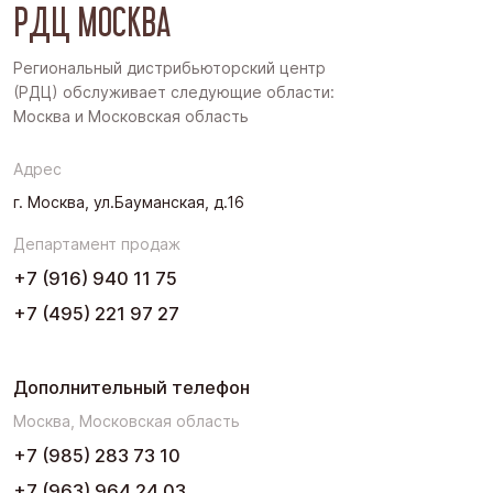
РДЦ МОСКВА
Дальний Восток
Западная Сибирь
Региональный дистрибьюторский центр
(РДЦ) обслуживает следующие области:
Поволжье
Москва и Московская область
Северо-Запад
Адрес
Урал
г. Москва, ул.Бауманская, д.16
Черноземье
Департамент продаж
Юг
+7 (916) 940 11 75
+7 (495) 221 97 27
Дополнительный телефон
Москва, Московская область
+7 (985) 283 73 10
+7 (963) 964 24 03