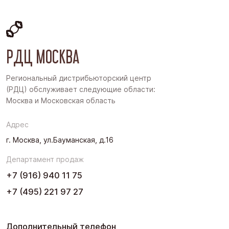
Московская область
Восточная Сибирь
РДЦ МОСКВА
Дальний Восток
Западная Сибирь
Региональный дистрибьюторский центр
(РДЦ) обслуживает следующие области:
Поволжье
Москва и Московская область
Северо-Запад
Адрес
Урал
г. Москва, ул.Бауманская, д.16
Черноземье
Департамент продаж
Юг
+7 (916) 940 11 75
+7 (495) 221 97 27
Дополнительный телефон