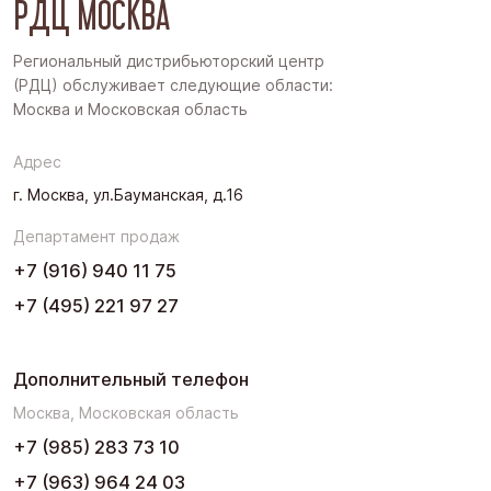
РДЦ МОСКВА
Дальний Восток
Западная Сибирь
Региональный дистрибьюторский центр
(РДЦ) обслуживает следующие области:
Поволжье
Москва и Московская область
Северо-Запад
Адрес
Урал
г. Москва, ул.Бауманская, д.16
Черноземье
Департамент продаж
Юг
+7 (916) 940 11 75
+7 (495) 221 97 27
Дополнительный телефон
Москва, Московская область
+7 (985) 283 73 10
+7 (963) 964 24 03