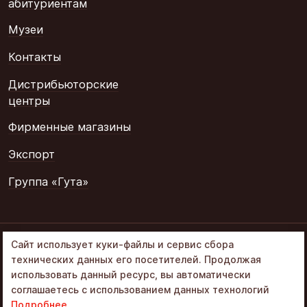
абитуриентам
Музеи
Контакты
Дистрибьюторские
центры
Фирменные магазины
Экспорт
Группа «Гута»
© 2002–2026
Сайт использует куки-файлы и сервис сбора
«Объединенные
технических данных его посетителей. Продолжая
кондитеры» в составе
использовать данный ресурс, вы автоматически
Группа Гута
соглашаетесь с использованием данных технологий
Политика обработки ПД
Подробнее