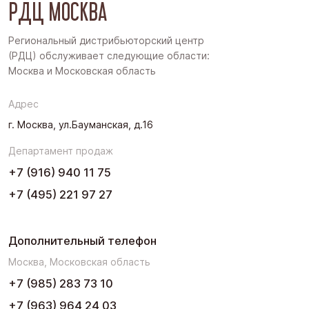
РДЦ МОСКВА
Дальний Восток
Западная Сибирь
Региональный дистрибьюторский центр
(РДЦ) обслуживает следующие области:
Поволжье
Москва и Московская область
Северо-Запад
Адрес
Урал
г. Москва, ул.Бауманская, д.16
Черноземье
Департамент продаж
Юг
+7 (916) 940 11 75
+7 (495) 221 97 27
Дополнительный телефон
Москва, Московская область
+7 (985) 283 73 10
+7 (963) 964 24 03