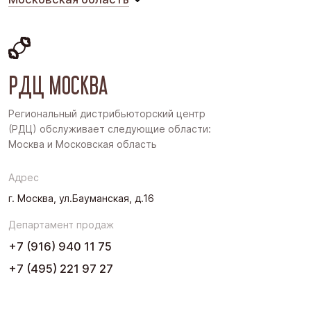
Московская область
Восточная Сибирь
РДЦ МОСКВА
Дальний Восток
Западная Сибирь
Региональный дистрибьюторский центр
(РДЦ) обслуживает следующие области:
Поволжье
Москва и Московская область
Северо-Запад
Адрес
Урал
г. Москва, ул.Бауманская, д.16
Черноземье
Департамент продаж
Юг
+7 (916) 940 11 75
+7 (495) 221 97 27