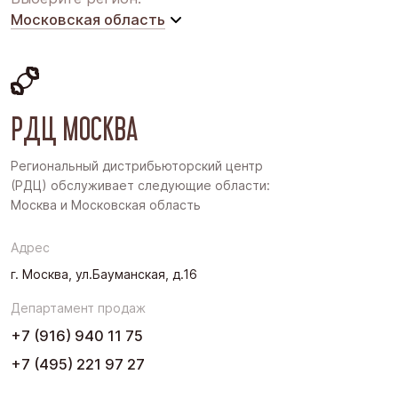
Московская область
Московская область
Восточная Сибирь
РДЦ МОСКВА
Дальний Восток
Западная Сибирь
Региональный дистрибьюторский центр
(РДЦ) обслуживает следующие области:
Поволжье
Москва и Московская область
Северо-Запад
Адрес
Урал
г. Москва, ул.Бауманская, д.16
Черноземье
Департамент продаж
Юг
+7 (916) 940 11 75
+7 (495) 221 97 27