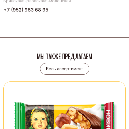
Брянская\Орловская\Смоленская
+7 (952) 963 68 95
МЫ ТАКЖЕ ПРЕДЛАГАЕМ
Весь ассортимент
Весь ассортимент