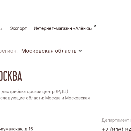
а»
Экспорт
Интернет-магазин «Алёнка»
регион:
Московская область
Московская область
ОСКВА
Восточная Сибирь
Дальний Восток
 дистрибьюторский центр (РДЦ)
следующие области: Москва и Московская
Западная Сибирь
Поволжье
Департамент
.Бауманская, д.16
+7 (916) 9
Северо-Запад