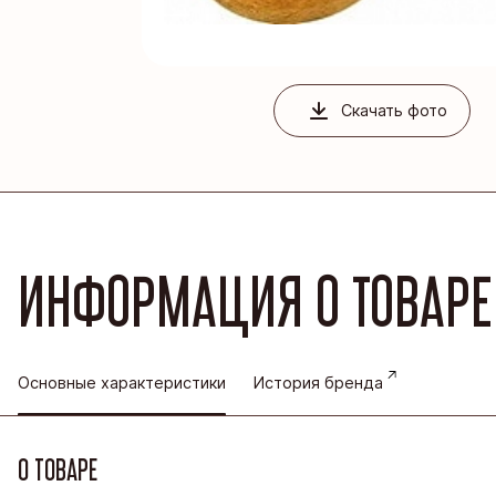
Благовеще
Воронежск
Йошкар-Ол
Скачать фото
Кондитерс
Шоколадна
ИНФОРМАЦИЯ О ТОВАРЕ
Основные характеристики
История бренда
О ТОВАРЕ