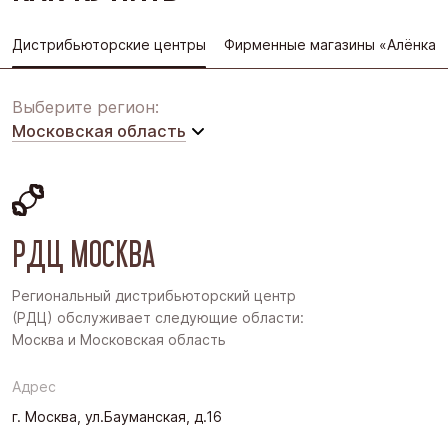
Дистрибьюторские центры
Фирменные магазины «Алёнка»
Выберите регион:
Московская область
Московская область
Восточная Сибирь
РДЦ МОСКВА
Дальний Восток
Западная Сибирь
Региональный дистрибьюторский центр
(РДЦ) обслуживает следующие области:
Поволжье
Москва и Московская область
Северо-Запад
Адрес
Урал
г. Москва, ул.Бауманская, д.16
Черноземье