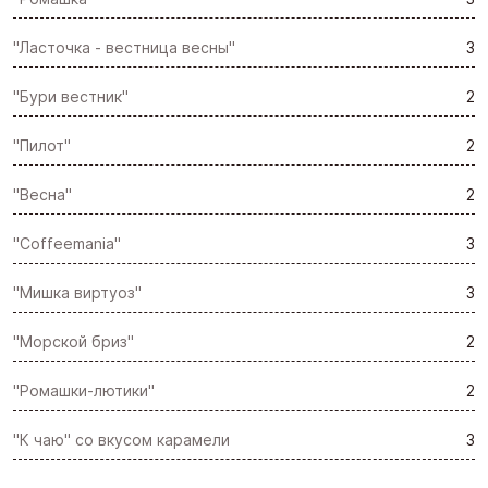
"Ласточка - вестница весны"
3
"Бури вестник"
2
"Пилот"
2
"Весна"
2
"Coffeemania"
3
"Мишка виртуоз"
3
"Морской бриз"
2
"Ромашки-лютики"
2
"К чаю" со вкусом карамели
3