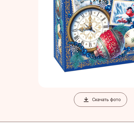
Благовеще
Воронежск
Йошкар-Ол
Кондитерс
Шоколадна
Скачать фото