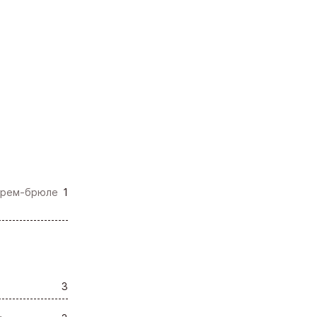
 крем-брюле
1
3