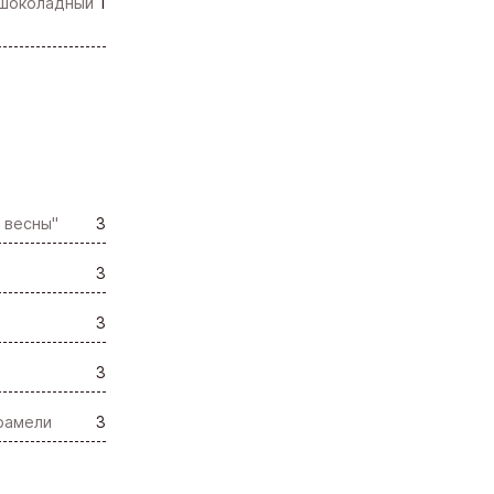
с шоколадный
1
 весны"
3
3
3
3
арамели
3