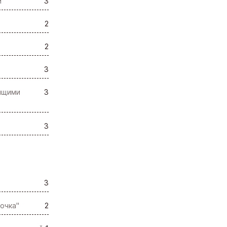
и
3
2
2
3
ящими
3
3
3
очка"
2