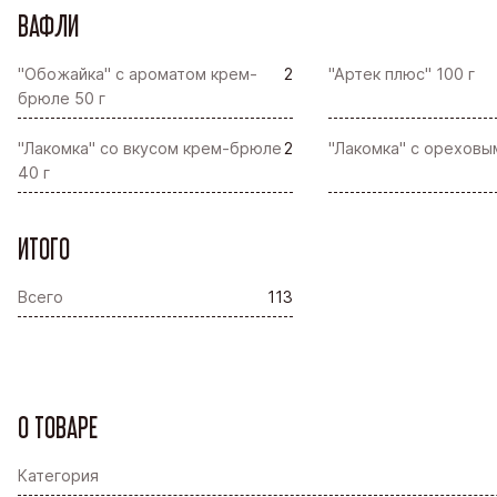
ВАФЛИ
"Обожайка" с ароматом крем-
2
"Артек плюс" 100 г
брюле 50 г
"Лакомка" со вкусом крем-брюле
2
"Лакомка" с ореховы
40 г
ИТОГО
Всего
113
О ТОВАРЕ
Категория