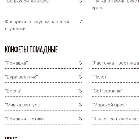
"Со вкусом Ананаса"
3
"Ну-ка отними!" вку
крем
Фонарики со вкусом вареной
2
сгущенки
КОНФЕТЫ ПОМАДНЫЕ
"Ромашка"
3
"Ласточка - вестница
"Бури вестник"
3
"Пилот"
"Весна"
3
"Coffeemania"
"Мишка виртуоз"
3
"Морской бриз"
"Ромашки-лютики"
3
"К чаю" со вкусом к