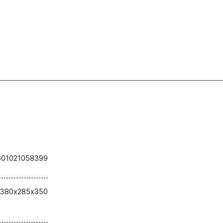
601021058399
380х285х350