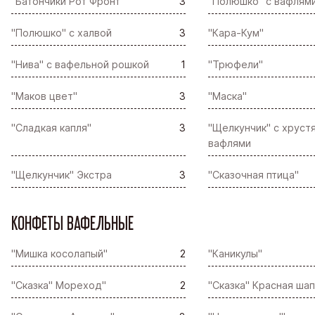
"Батончики Рот Фронт"
3
"Полюшко" с вафлям
"Полюшко" с халвой
3
"Кара-Кум"
"Нива" с вафельной рошкой
1
"Трюфели"
"Маков цвет"
3
"Маска"
"Сладкая капля"
3
"Щелкунчик" с хруст
вафлями
"Щелкунчик" Экстра
3
"Сказочная птица"
КОНФЕТЫ ВАФЕЛЬНЫЕ
"Мишка косолапый"
2
"Каникулы"
"Сказка" Мореход"
2
"Сказка" Красная шап