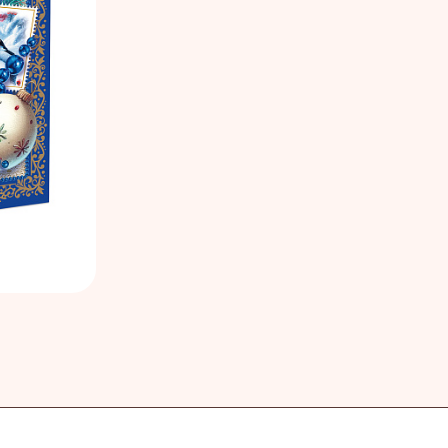
нская кондитерская фабрика «Зея»
ая кондитерская фабрика
инская кондитерская фабрика
кая фирма «ТАКФ»
я фабрика «Новосибирская»