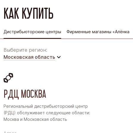
КАК КУПИТЬ
Дистрибьюторские центры
Фирменные магазины «Алёнка»
Выберите регион:
Московская область
Московская область
Восточная Сибирь
РДЦ МОСКВА
Дальний Восток
Западная Сибирь
Региональный дистрибьюторский центр
(РДЦ) обслуживает следующие области:
Поволжье
Москва и Московская область
Северо-Запад