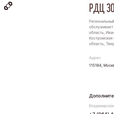
РДЦ ЗО
Региональный
обслуживает
область, Ива
Костромская 
область, Тве
Адрес
115184, Москв
Дополнит
Владимирская