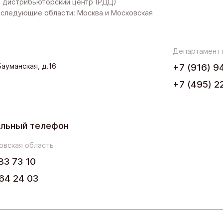
 дистрибьюторский центр (РДЦ)
следующие области: Москва и Московская
Западная Сибирь
Поволжье
Департамент
.Бауманская, д.16
+7 (916) 9
Северо-Запад
+7 (495) 2
Урал
Черноземье
льный телефон
Юг
овская область
83 73 10
64 24 03