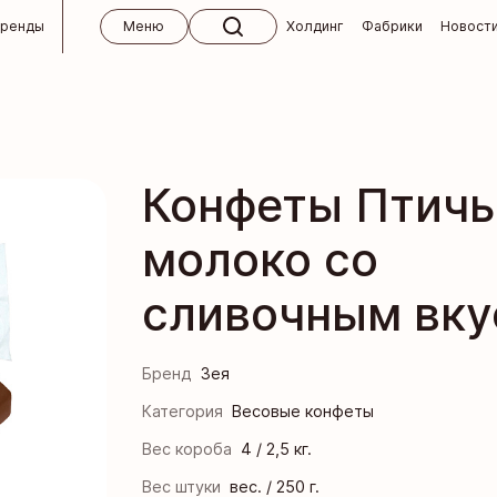
бренды
Меню
Холдинг
Фабрики
Новост
 холдинга
ктябрь
кий концерн «Бабаевский»
м
Конфеты Птичь
кие изделия ручной работы
вным клиентам
молоко со
 для СНГ
Кондитерская фабрика «Ясная Поляна»
окупателям
 и абитуриентам
сливочным вк
я кондитерская фабрика
 ответы
кая фабрика им. К. Самойловой
 магазины «Алёнка»
Бренд
Зея
ндитер
Категория
Весовые конфеты
Вес короба
4 / 2,5 кг.
я кондитерская фабрика
Вес штуки
вес. / 250 г.