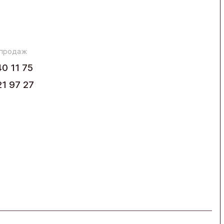
 продаж
40 11 75
21 97 27