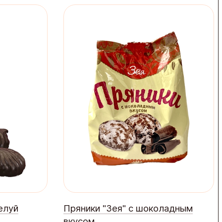
елуй
Пряники "Зея" с шоколадным
вкусом