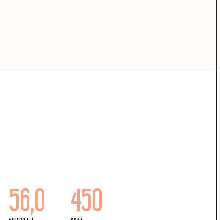
56,0
450