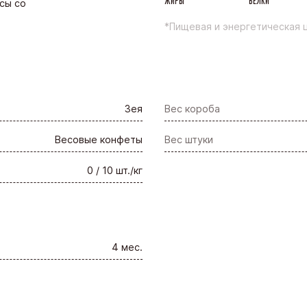
ЖИРЫ
БЕЛКИ
сы со
*Пищевая и энергетическая ц
Зея
Вес короба
Весовые конфеты
Вес штуки
0 / 10 шт./кг
4 мес.