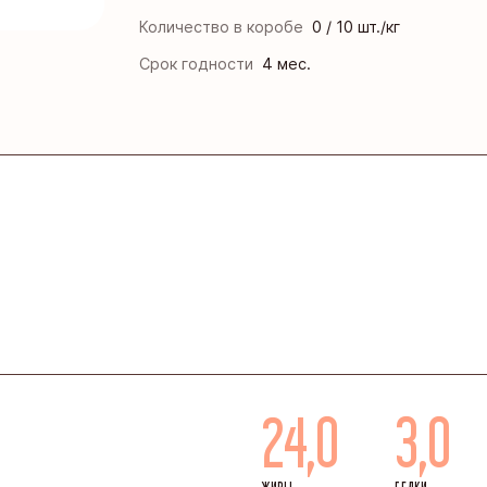
нская кондитерская фабрика «Зея»
Количество в коробе
0 / 10 шт./кг
ая кондитерская фабрика
Срок годности
4 мес.
инская кондитерская фабрика
кая фирма «ТАКФ»
я фабрика «Новосибирская»
24,0
3,0