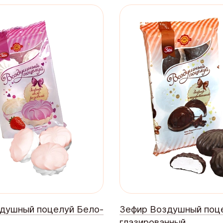
душный поцелуй Бело-
Зефир Воздушный поц
глазированный