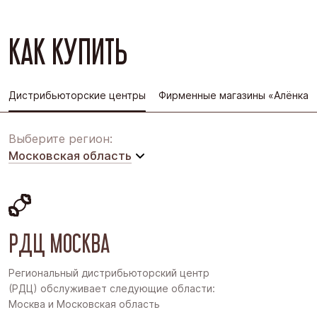
КАК КУПИТЬ
Дистрибьюторские центры
Фирменные магазины «Алёнка»
Выберите регион:
Московская область
Московская область
Восточная Сибирь
РДЦ МОСКВА
Дальний Восток
Западная Сибирь
Региональный дистрибьюторский центр
(РДЦ) обслуживает следующие области:
Поволжье
Москва и Московская область