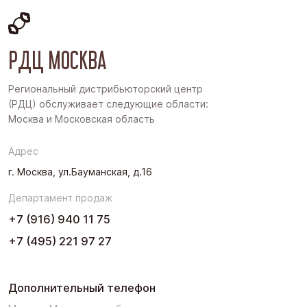
Московская область
Восточная Сибирь
РДЦ МОСКВА
Дальний Восток
Западная Сибирь
Региональный дистрибьюторский центр
(РДЦ) обслуживает следующие области:
Поволжье
Москва и Московская область
Северо-Запад
Адрес
Урал
г. Москва, ул.Бауманская, д.16
Черноземье
Департамент продаж
Юг
+7 (916) 940 11 75
+7 (495) 221 97 27
Дополнительный телефон