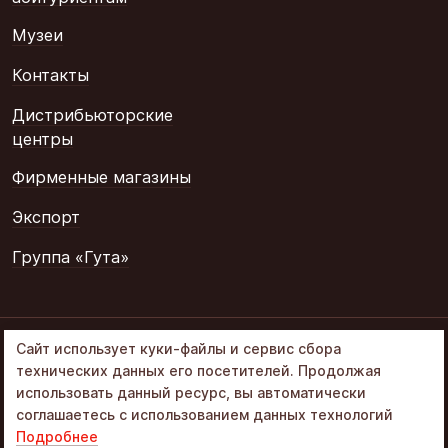
Музеи
Контакты
Дистрибьюторские
центры
Фирменные магазины
Экспорт
Группа «Гута»
© 2002–2026
Сайт использует куки-файлы и сервис сбора
«Объединенные
технических данных его посетителей. Продолжая
кондитеры» в составе
использовать данный ресурс, вы автоматически
Группа Гута
соглашаетесь с использованием данных технологий
Подробнее
Политика обработки ПД