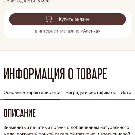
Срок годности
6 мес.
Купить онлайн
в интернет-магазине
«Алёнка»
ИНФОРМАЦИЯ О ТОВАРЕ
Основные характеристики
Награды и сертификаты
Истор
ОПИСАНИЕ
Знаменитый печатный пряник с добавлением натурального
меда, покрытый тонкой сахарной глазурью и апельсиновой