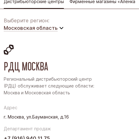
Дистрибьюторские центры
Фирменные магазины «Алёнка»
Выберите регион:
Московская область
Московская область
Восточная Сибирь
РДЦ МОСКВА
Дальний Восток
Западная Сибирь
Региональный дистрибьюторский центр
(РДЦ) обслуживает следующие области:
Поволжье
Москва и Московская область
Северо-Запад
Адрес
Урал
г. Москва, ул.Бауманская, д.16
Черноземье
Департамент продаж
Юг
+7 (916) 940 11 75