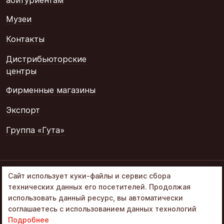
Музеи
Контакты
Дистрибьюторские
центры
Фирменные магазины
Экспорт
Группа «Гута»
© 2002–2026
Сайт использует куки-файлы и сервис сбора
«Объединенные
технических данных его посетителей. Продолжая
кондитеры» в составе
использовать данный ресурс, вы автоматически
Группа Гута
соглашаетесь с использованием данных технологий
Политика обработки ПД
Подробнее