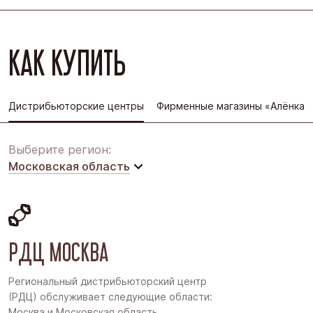
КАК КУПИТЬ
Дистрибьюторские центры
Фирменные магазины «Алёнка»
Выберите регион:
Московская область
Московская область
Восточная Сибирь
РДЦ МОСКВА
Дальний Восток
Западная Сибирь
Региональный дистрибьюторский центр
(РДЦ) обслуживает следующие области:
Поволжье
Москва и Московская область