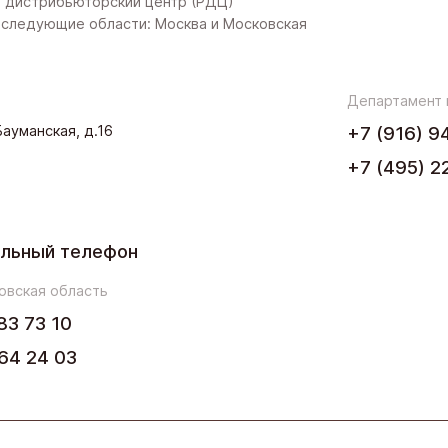
 дистрибьюторский центр (РДЦ)
следующие области: Москва и Московская
Западная Сибирь
Поволжье
Департамент
.Бауманская, д.16
+7 (916) 9
Северо-Запад
+7 (495) 2
Урал
Черноземье
льный телефон
Юг
овская область
83 73 10
64 24 03