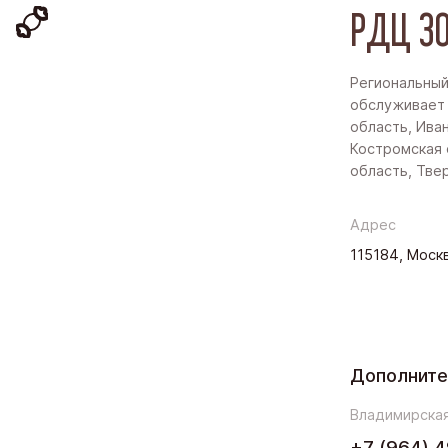
РДЦ ЗО
Региональный
обслуживает
область, Ива
Костромская 
область, Тве
Адрес
115184, Москв
Дополнит
Владимирская
+7 (964) 4