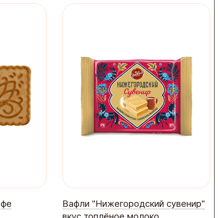
офе
Вафли "Нижегородский сувенир"
вкус топлёное молоко