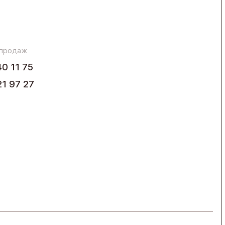
 продаж
40 11 75
21 97 27