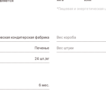
Является
*Пищевая и энергетическая ц
вская кондитерская фабрика
Вес короба
Печенье
Вес штуки
24 шт./кг
6 мес.