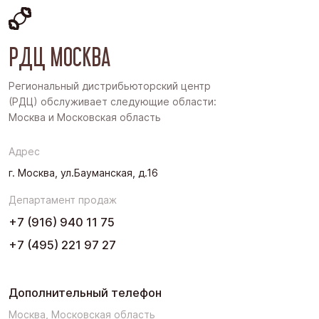
Восточная Сибирь
РДЦ МОСКВА
Дальний Восток
Западная Сибирь
Региональный дистрибьюторский центр
(РДЦ) обслуживает следующие области:
Поволжье
Москва и Московская область
Северо-Запад
Адрес
Урал
г. Москва, ул.Бауманская, д.16
Черноземье
Департамент продаж
Юг
+7 (916) 940 11 75
+7 (495) 221 97 27
Дополнительный телефон
Москва, Московская область