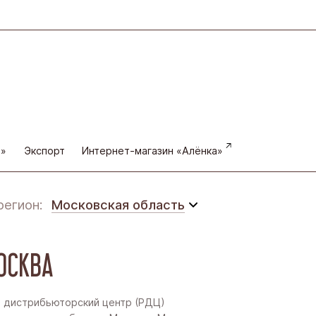
а»
Экспорт
Интернет-магазин «Алёнка»
регион:
Московская область
Московская область
ОСКВА
Восточная Сибирь
Дальний Восток
 дистрибьюторский центр (РДЦ)