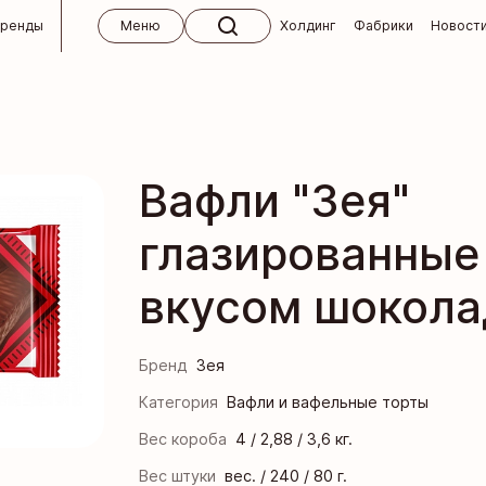
бренды
Меню
Холдинг
Фабрики
Новост
 холдинга
ктябрь
кий концерн «Бабаевский»
м
Вафли "Зея"
кие изделия ручной работы
вным клиентам
глазированные
 для СНГ
Кондитерская фабрика «Ясная Поляна»
окупателям
 и абитуриентам
вкусом шокола
я кондитерская фабрика
 ответы
кая фабрика им. К. Самойловой
 магазины «Алёнка»
Бренд
Зея
ндитер
Категория
Вафли и вафельные торты
Вес короба
4 / 2,88 / 3,6 кг.
я кондитерская фабрика
Вес штуки
вес. / 240 / 80 г.