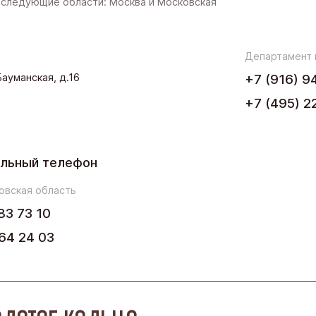
следующие области: Москва и Московская
Западная Сибирь
Поволжье
Департамент
.Бауманская, д.16
+7 (916) 9
Северо-Запад
+7 (495) 2
Урал
Черноземье
льный телефон
Юг
овская область
83 73 10
64 24 03