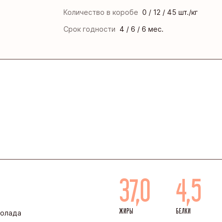
нская кондитерская фабрика «Зея»
Количество в коробе
0 / 12 / 45 шт./кг
ая кондитерская фабрика
Срок годности
4 / 6 / 6 мес.
инская кондитерская фабрика
кая фирма «ТАКФ»
я фабрика «Новосибирская»
37,0
4,5
ЖИРЫ
БЕЛКИ
колада