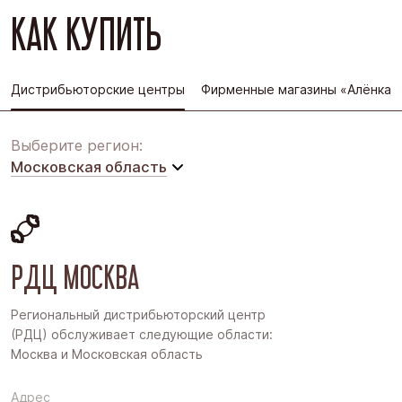
КАК КУПИТЬ
Дистрибьюторские центры
Фирменные магазины «Алёнка»
Выберите регион:
Московская область
Московская область
Восточная Сибирь
РДЦ МОСКВА
Дальний Восток
Западная Сибирь
Региональный дистрибьюторский центр
(РДЦ) обслуживает следующие области:
Поволжье
Москва и Московская область
Северо-Запад
Адрес